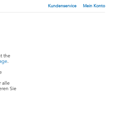
Kundenservice
Mein Konto
t the
page
.
e
 alle
eren Sie