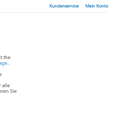
Kundenservice
Mein Konto
t the
page
.
e
 alle
eren Sie