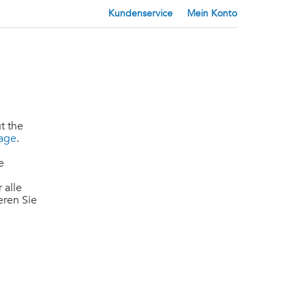
Kundenservice
Mein Konto
t the
page
.
e
 alle
eren Sie