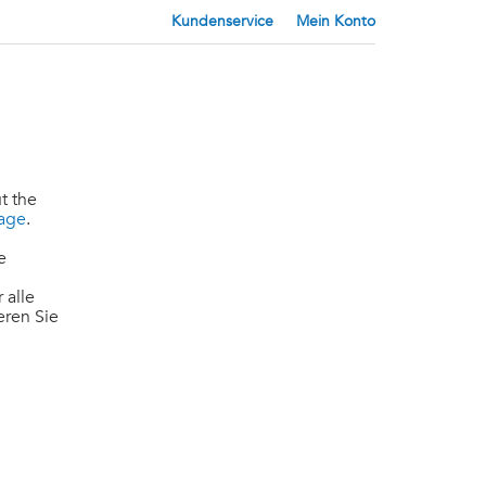
Kundenservice
Mein Konto
t the
page
.
e
 alle
eren Sie