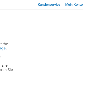
Kundenservice
Mein Konto
t the
page
.
e
 alle
eren Sie