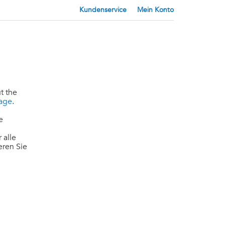
Kundenservice
Mein Konto
t the
page
.
e
 alle
eren Sie