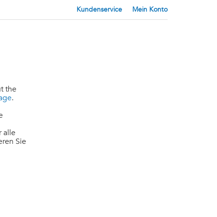
Kundenservice
Mein Konto
t the
page
.
e
 alle
eren Sie