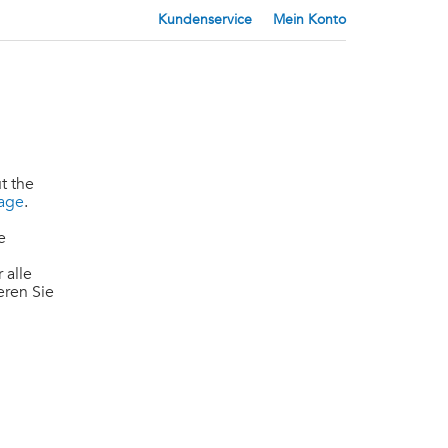
Kundenservice
Mein Konto
t the
page
.
e
 alle
eren Sie