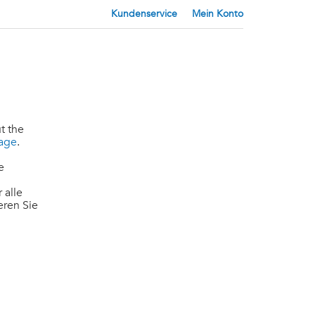
Kundenservice
Mein Konto
t the
page
.
e
 alle
eren Sie