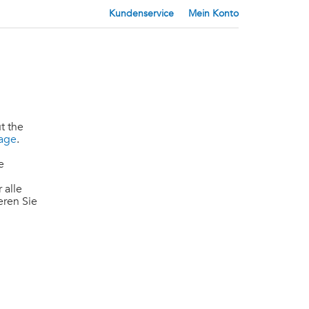
Kundenservice
Mein Konto
t the
page
.
e
 alle
eren Sie