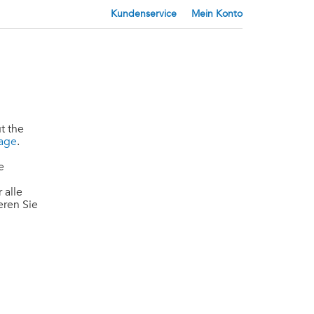
Kundenservice
Mein Konto
t the
page
.
e
 alle
eren Sie